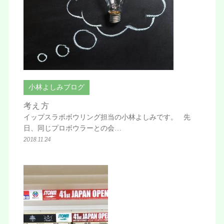
小林よしみブログ
考え方
イップスラボボウリング担当の小林よしみです。 先
日、同じプロボウラーとの会…
2018.11.24